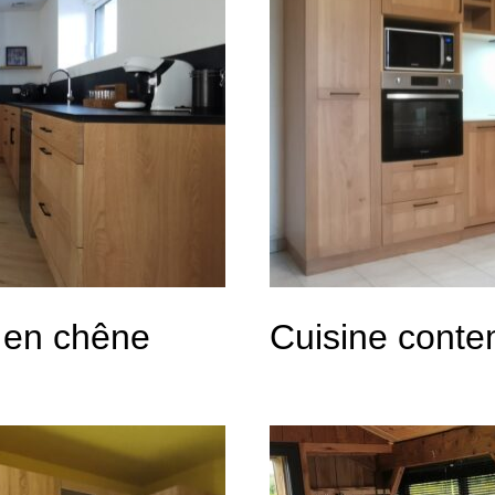
 en chêne
Cuisine cont