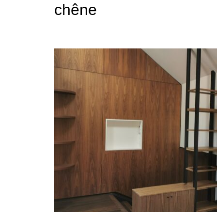
chêne