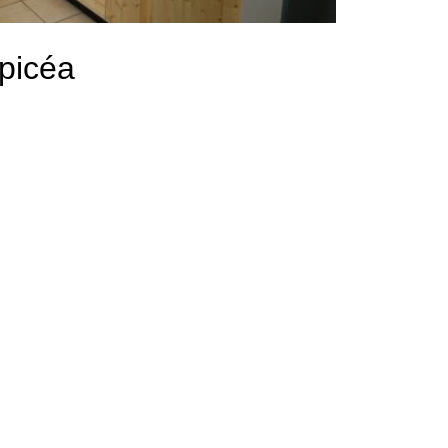
épicéa