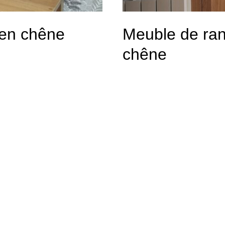
 en chêne
Meuble de ra
chêne